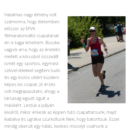
Hatalmas nagy élmény volt
számomra, hogy életemben
először az EFVK
félmaratonváltó csapatának
én is tagja lehettem. Büszke
vagyok arra, hogy az éneklés
mellett a kórusból összeállt
ismét egy sportos, egymást
szívvel-lélekkel segíteni tudó
és egy közös célért küzdeni
képes kis csapat. Jó érzés
volt megtapasztalni, ahogy a
társaság együtt izgult a
másikért. Lestük a pályán
kívülről, mikor érkezik az éppen futó csapattársunk, majd
kiabálva és ugrálva szurkoltunk Neki, hogy bátorítsuk. Ezzel
mindig sikerült egy hálás, kedves mosolyt csalnunk a