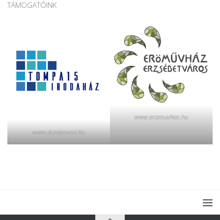
TÁMOGATÓINK
www.eromuvhaz.hu
www.dunainvest.hu