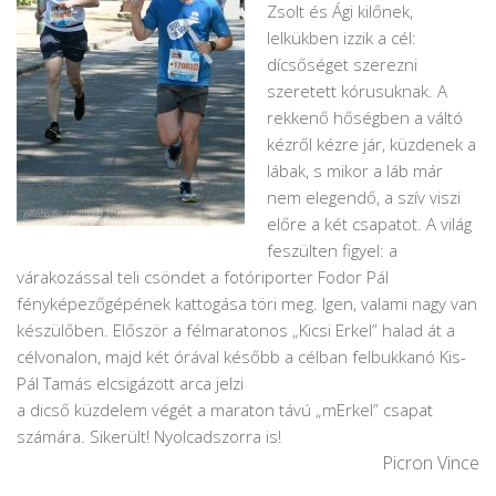
Zsolt és Ági kilőnek,
lelkükben izzik a cél:
dícsőséget szerezni
szeretett kórusuknak. A
rekkenő hőségben a váltó
kézről kézre jár, küzdenek a
lábak, s mikor a láb már
nem elegendő, a szív viszi
előre a két csapatot. A világ
feszülten figyel: a
várakozással teli csöndet a fotóriporter Fodor Pál
fényképezőgépének kattogása töri meg. Igen, valami nagy van
készülőben. Először a félmaratonos „Kicsi Erkel” halad át a
célvonalon, majd két órával később a célban felbukkanó Kis-
Pál Tamás elcsigázott arca jelzi
a dicső küzdelem végét a maraton távú „mErkel” csapat
számára. Sikerült! Nyolcadszorra is!
Picron Vince