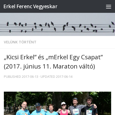
Erkel Ferenc Vegyeskar
Skip to content
VELÜNK TÖRTÉNT
„Kicsi Erkel” és „mErkel Egy Csapat”
(2017. június 11. Maraton váltó)
PUBLISHED
2017-06-13
· UPDATED
2017-06-14