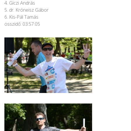
4. Giczi András
5. dr. Króneisz Gábor
6. Kis-Pál Tamás
összidő: 03:57:05