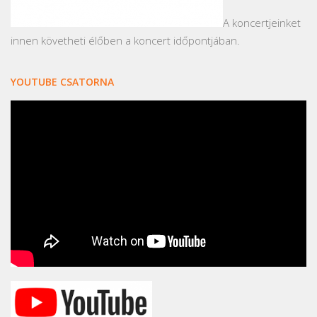
A koncertjeinket
innen követheti élőben a koncert időpontjában.
YOUTUBE CSATORNA