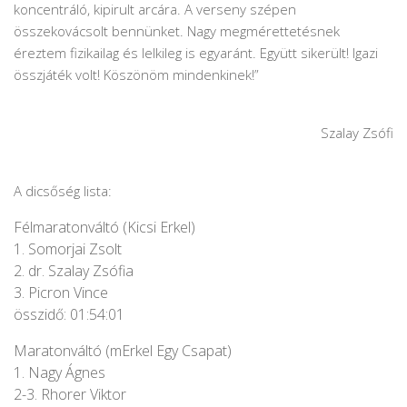
koncentráló, kipirult arcára. A verseny szépen
összekovácsolt bennünket. Nagy megmérettetésnek
éreztem fizikailag és lelkileg is egyaránt. Együtt sikerült! Igazi
összjáték volt! Köszönöm mindenkinek!”
Szalay Zsófi
A dicsőség lista:
Félmaratonváltó (Kicsi Erkel)
1. Somorjai Zsolt
2. dr. Szalay Zsófia
3. Picron Vince
összidő: 01:54:01
Maratonváltó (mErkel Egy Csapat)
1. Nagy Ágnes
2-3. Rhorer Viktor