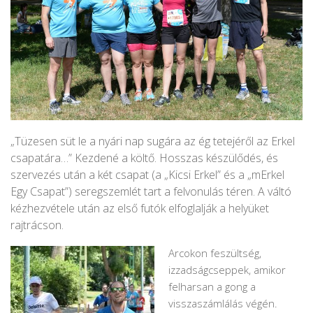
„Tüzesen süt le a nyári nap sugára az ég tetejéről az Erkel
csapatára…” Kezdené a költő. Hosszas készülődés, és
szervezés után a két csapat (a „Kicsi Erkel” és a „mErkel
Egy Csapat”) seregszemlét tart a felvonulás téren. A váltó
kézhezvétele után az első futók elfoglalják a helyüket
rajtrácson.
Arcokon feszültség,
izzadságcseppek, amikor
felharsan a gong a
visszaszámlálás végén.