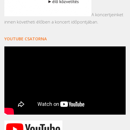
A koncertjeinket
innen követheti élőben a koncert időpontjában.
YOUTUBE CSATORNA