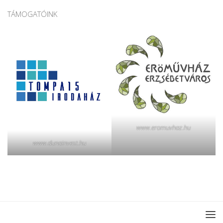
TÁMOGATÓINK
www.eromuvhaz.hu
www.dunainvest.hu