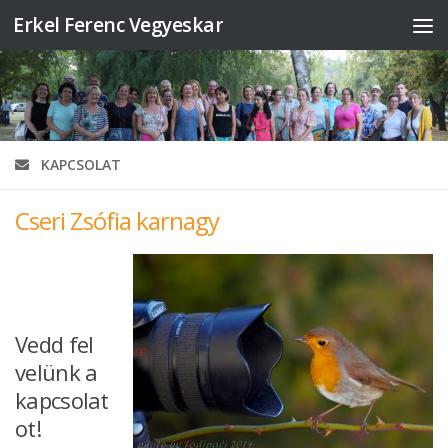
Erkel Ferenc Vegyeskar
Skip to content
KAPCSOLAT
Cseri Zsófia karnagy
Vedd fel
velünk a
kapcsolat
ot!