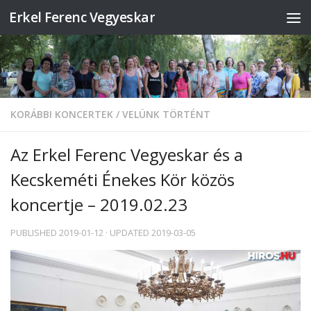
Erkel Ferenc Vegyeskar
Skip to content
KORÁBBI KONCERTEK
/
VELÜNK TÖRTÉNT
Az Erkel Ferenc Vegyeskar és a
Kecskeméti Énekes Kör közös
koncertje – 2019.02.23
PUBLISHED
2019-01-12
· UPDATED
2019-03-05