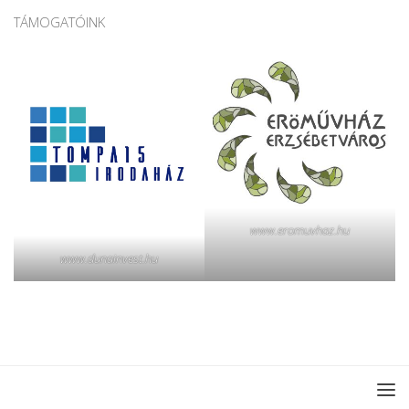
TÁMOGATÓINK
www.eromuvhaz.hu
www.dunainvest.hu