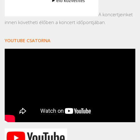
A koncertjeinket
innen követheti élőben a koncert időpontjában.
YOUTUBE CSATORNA