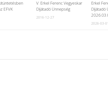
kitüntetésben
V. Erkel Ferenc Vegyeskar
Erkel Fe
az EFVK
Díjátadó Ünnepség
Díjátadó
2026.03.
2016-12-27
2026-03-0