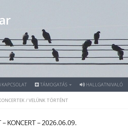
ar
KAPCSOLAT
TÁMOGATÁS
HALLGATNIVALÓ
KONCERTEK
/
VELÜNK TÖRTÉNT
T – KONCERT – 2026.06.09.