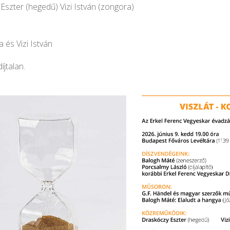
Eszter (hegedű) Vizi István (zongora)
a és Vizi István
íjtalan.