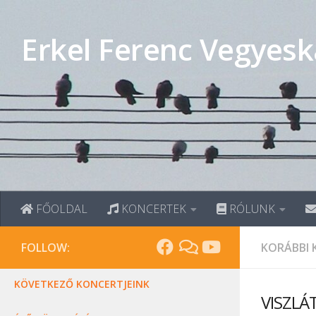
Skip to content
Erkel Ferenc Vegyesk
FŐOLDAL
KONCERTEK
RÓLUNK
FOLLOW:
KORÁBBI 
KÖVETKEZŐ KONCERTJEINK
VISZLÁ