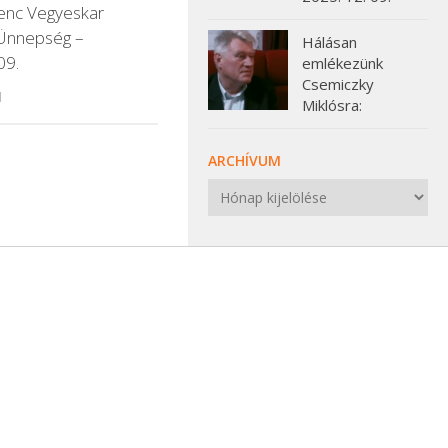
renc Vegyeskar
 Ünnepség –
Hálásan
09.
emlékezünk
Csemiczky
1
Miklósra:
ARCHÍVUM
Archívum