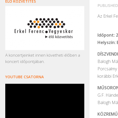
ÉLŐ KÖZVETÍTÉS
PUBLISHE
Az Erkel F
Időpont: 2
Helyszín:
DÍSZVEND
A koncertjeinket innen követheti élőben a
Balogh Má
koncert időpontjában.
Porcsalmy L
korábbi Er
YOUTUBE CSATORNA
MŰSORON
G.F. Hände
Balogh Mát
KÖZREMŰ