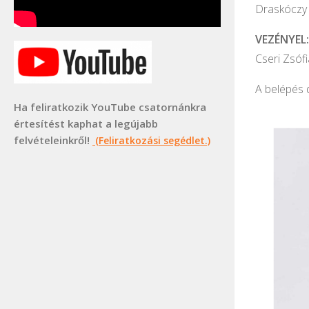
Draskóczy 
VEZÉNYEL:
Cseri Zsófi
A belépés d
Ha feliratkozik YouTube csatornánkra
értesítést kaphat a legújabb
felvételeinkről!
(Feliratkozási segédlet.)