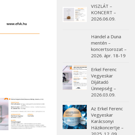
VISZLÁT –
KONCERT –
2026.06.09.
Händel a Duna
mentén –
koncertsorozat –
2026. ápr. 18-19
Erkel Ferenc
Vegyeskar
Díjátadó
Ünnepség –
2026.03.09.
Az Erkel Ferenc
Vegyeskar
Karácsonyi
Házikoncertje –
2025. 12. 09.