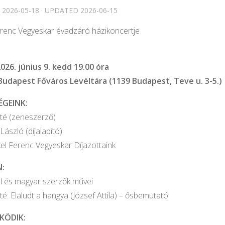
D
2026-05-18
· UPDATED
2026-06-15
erenc Vegyeskar évadzáró házikoncertje
026. június 9. kedd 19.00 óra
 Budapest Főváros Levéltára (1139 Budapest, Teve u. 3-5.)
ÉGEINK:
té (zeneszerző)
ászló (díjalapító)
kel Ferenc Vegyeskar Díjazottaink
:
l és magyar szerzők művei
é: Elaludt a hangya (József Attila) – ősbemutató
KÖDIK: