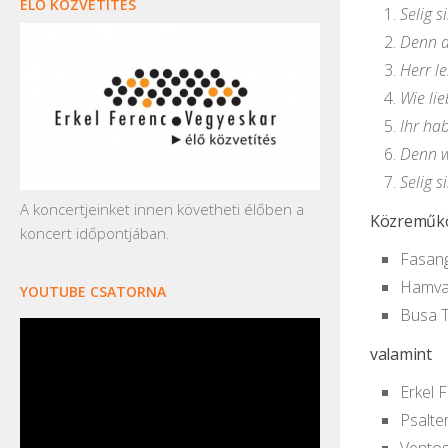
ÉLŐ KÖZVETÍTÉS
Selig s
Denn a
Herr l
Wie lie
Ihr ha
Denn w
Selig 
A koncertjeinket innen követheti élőben a
Közreműk
koncert időpontjában.
Fasang
Hamvas
YOUTUBE CSATORNA
Busa 
valamint
Erkel 
Psalte