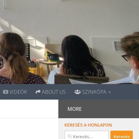
VIDEÓK
ABOUT US
SZINKÓPA
MORE
KERESÉS A HONLAPON
Keresés: