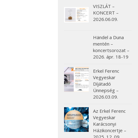
VISZLÁT –
KONCERT –
2026.06.09.
Händel a Duna
mentén –
koncertsorozat –
2026. ápr. 18-19
Erkel Ferenc
Vegyeskar
Díjátadó
Ünnepség –
2026.03.09.
Az Erkel Ferenc
Vegyeskar
Karácsonyi
Házikoncertje –
2025. 12. 09.