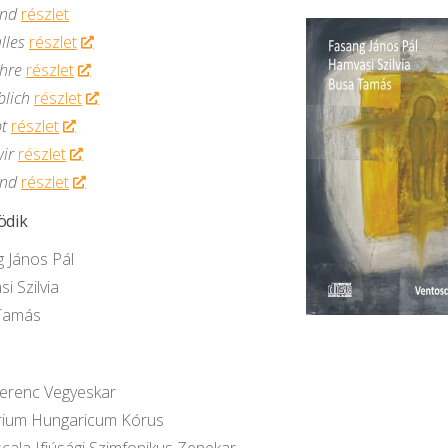
ind
részlet
lles
részlet
ehre
részlet
blich
részlet
bt
részlet
ir
részlet
sind
részlet
ödik
 János Pál
i Szilvia
Tamás
Ferenc Vegyeskar
rium Hungaricum Kórus