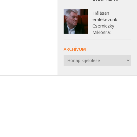
Hálásan
emlékezünk
Csemiczky
Miklósra:
ARCHÍVUM
Archívum