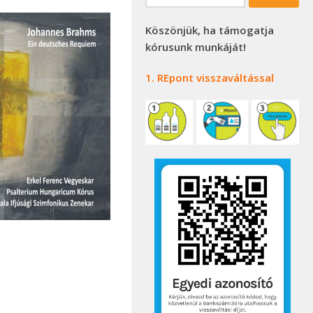
Köszönjük, ha támogatja
kórusunk munkáját!
1. REpont visszaváltással